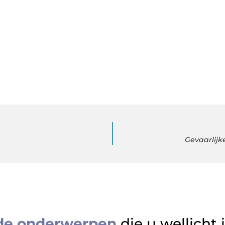
Gevaarlijk
de onderwerpen
die u wellicht 