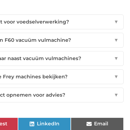
kt voor voedselverwerking?
▼
0 en F60 vacuüm vulmachine?
▼
aar naast vacuüm vulmachines?
▼
de Frey machines bekijken?
▼
act opnemen voor advies?
▼
est
LinkedIn
Email