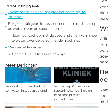
Een
Inhoudsopgave
verl
Welke machine van Frey past het beste bij uw
bied
situatie?
expe
Bekijk het uitgebreide assortiment aan machines op
We
de website van de specialisten
Neem contact op met de specialisten en kom meer
Wilt
te weten over de verschillende machines
een 
Veelgestelde vragen
word
Goed artikel? Deel hem dan op:
goed
name
Meer Berichten
Be
de
Een strak tuinzwembad met
Van Lennep Kliniek: waar
Naa
een waterlijn tot aan de rand
natuurlijke schoonheid en
medische precisie
spec
samenkomen
hier