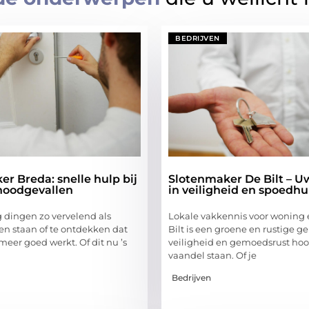
BEDRIJVEN
r Breda: snelle hulp bij
Slotenmaker De Bilt – U
noodgevallen
in veiligheid en spoedhu
g dingen zo vervelend als
Lokale vakkennis voor woning 
en staan of te ontdekken dat
Bilt is een groene en rustige 
 meer goed werkt. Of dit nu ’s
veiligheid en gemoedsrust hoo
vaandel staan. Of je
Bedrijven