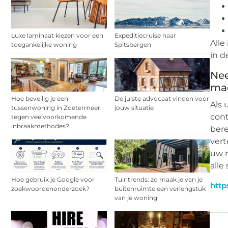
Luxe laminaat kiezen voor een
Expeditiecruise naar
Alle
toegankelijke woning
Spitsbergen
in d
Nee
ma
Hoe beveilig je een
De juiste advocaat vinden voor
Als 
tussenwoning in Zoetermeer
jouw situatie
cont
tegen veelvoorkomende
inbraakmethodes?
bere
vert
uw n
alle
Hoe gebruik je Google voor
Tuintrends: zo maak je van je
http
zoekwoordenonderzoek?
buitenruimte een verlengstuk
van je woning