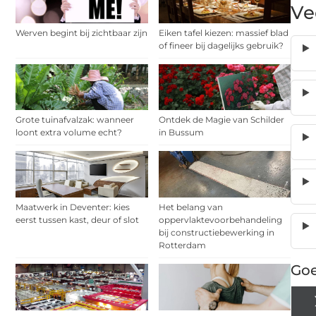
Ve
Werven begint bij zichtbaar zijn
Eiken tafel kiezen: massief blad
of fineer bij dagelijks gebruik?
Grote tuinafvalzak: wanneer
Ontdek de Magie van Schilder
loont extra volume echt?
in Bussum
Maatwerk in Deventer: kies
Het belang van
eerst tussen kast, deur of slot
oppervlaktevoorbehandeling
bij constructiebewerking in
Rotterdam
Goe