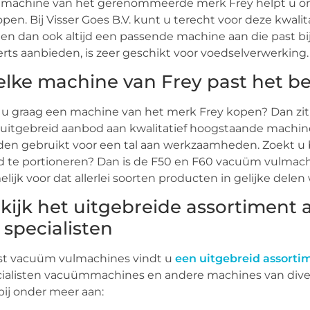
 machine van het gerenommeerde merk Frey helpt u om
open. Bij Visser Goes B.V. kunt u terecht voor deze kwal
en dan ook altijd een passende machine aan die past bij
rts aanbieden, is zeer geschikt voor voedselverwerking.
lke machine van Frey past het bes
 u graag een machine van het merk Frey kopen? Dan zit u
uitgebreid aanbod aan kwalitatief hoogstaande machi
en gebruikt voor een tal aan werkzaamheden. Zoekt u
 te portioneren? Dan is de F50 en F60 vacuüm vulmach
lijk voor dat allerlei soorten producten in gelijke dele
kijk het uitgebreide assortiment
 specialisten
st vacuüm vulmachines vindt u
een uitgebreid assort
ialisten vacuümmachines en andere machines van dive
bij onder meer aan: