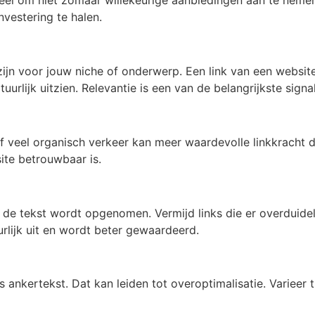
ntieel om niet zomaar willekeurige aanbiedingen aan te nemen
nvestering te halen.
 zijn voor jouw niche of onderwerp. Een link van een websit
uurlijk uitzien. Relevantie is een van de belangrijkste sign
 veel organisch verkeer kan meer waardevolle linkkracht d
ite betrouwbaar is.
 de tekst wordt opgenomen. Vermijd links die er overduidelij
urlijk uit en wordt beter gewaardeerd.
 ankertekst. Dat kan leiden tot overoptimalisatie. Variee