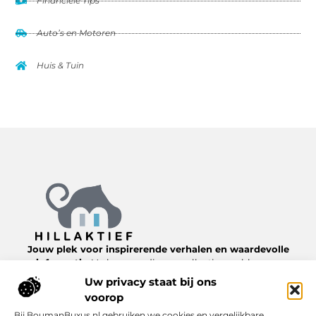
Financiële Tips
Auto’s en Motoren
Huis & Tuin
Jouw plek voor inspirerende verhalen en waardevolle
informatie.
Verken een diverse collectie van blogs en
artikelen over het dagelijks leven, van nuttige tips tot
Uw privacy staat bij ons
interessante inzichten, allemaal te vinden op
voorop
Hillaktief.nl.
Bij BoumanBuxus.nl gebruiken we cookies en vergelijkbare