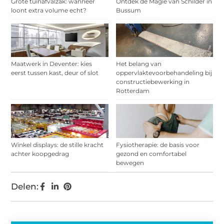
Grote tuinafvalzak: wanneer
Ontdek de Magie van Schilder in
loont extra volume echt?
Bussum
Maatwerk in Deventer: kies
Het belang van
eerst tussen kast, deur of slot
oppervlaktevoorbehandeling bij
constructiebewerking in
Rotterdam
Winkel displays: de stille kracht
Fysiotherapie: de basis voor
achter koopgedrag
gezond en comfortabel
bewegen
Delen: