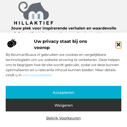
Jouw plek voor inspirerende verhalen en waardevolle
informatie.
Verken een diverse collectie van blogs en
artikelen over het dagelijks leven, van nuttige tips tot
Uw privacy staat bij ons
interessante inzichten, allemaal te vinden op
voorop
Hillaktief.nl.
Bij BoumanBuxus.nl gebruiken we cookies en vergelijkbare
technologieën om uw website-ervaring te verbeteren. Deze helpen
Bericht categorie
ons te begrijpen hoe de site wordt gebruikt, zodat we deze kunnen
optimaliseren en u relevante inhoud kunnen bieden. Meer details
vindt u in
ons cookiebeleid
.
Onze informatie
Accepteren
Inkomsten genereren met jouw website: zo pak je het slim aan
Weigeren
Bekijk Voorkeuren
Website index
Cookiebeleid (EU)
@2025 www.hillaktief.nl. All Right Reserved.