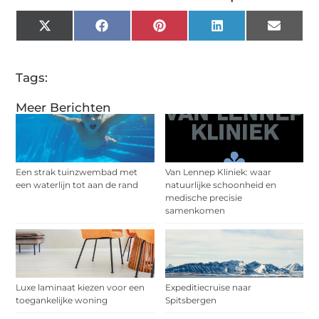
X
Facebook
Pinterest
LinkedIn
Email
(Twitter)
Tags:
Meer Berichten
Een strak tuinzwembad met
Van Lennep Kliniek: waar
een waterlijn tot aan de rand
natuurlijke schoonheid en
medische precisie
samenkomen
Luxe laminaat kiezen voor een
Expeditiecruise naar
toegankelijke woning
Spitsbergen