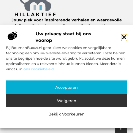
Jouw plek voor inspirerende verhalen en waardevolle
informatie.
Verken een diverse collectie van blogs en
artikelen over het dagelijks leven, van nuttige tips tot
Uw privacy staat bij ons
interessante inzichten, allemaal te vinden op
voorop
Hillaktief.nl.
Bij BoumanBuxus.nl gebruiken we cookies en vergelijkbare
technologieën om uw website-ervaring te verbeteren. Deze helpen
Bericht categorie
ons te begrijpen hoe de site wordt gebruikt, zodat we deze kunnen
optimaliseren en u relevante inhoud kunnen bieden. Meer details
vindt u in
ons cookiebeleid
.
Onze informatie
Accepteren
Inkomsten genereren met jouw website: zo pak je het slim aan
Weigeren
Bekijk Voorkeuren
Website index
Cookiebeleid (EU)
@2025 www.hillaktief.nl. All Right Reserved.