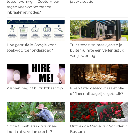
tussenwoning in Zoetermeer
jouw situatie
tegen veelvoorkomende
inbraakmethodes?
Hoe gebruik je Google voor
Tuintrends: zo maak je van je
zoekwoordenonderzoek?
buitenruimte een verlengstuk
van je woning
Werven begint bij zichtbaar zijn
Eiken tafel kiezen: massief blad
of fineer bij dagelijks gebruik?
Grote tuinafvalzak: wanneer
Ontdek de Magie van Schilder in
loont extra volume echt?
Bussum