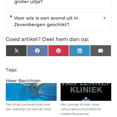
groter uitje?
Voor wie is een avond uit in
▼
Zevenbergen geschikt?
Goed artikel? Deel hem dan op:
X
Facebook
Pinterest
LinkedIn
Email
(Twitter)
Tags:
Meer Berichten
Een strak tuinzwembad met
Van Lennep Kliniek: waar
een waterlijn tot aan de rand
natuurlijke schoonheid en
medische precisie