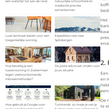
een waterlijn tot aan de rand
natuurlijke schoonheid en
koff
medische precisie
samenkomen
bedi
Het 
bari
kwal
Luxe laminaat kiezen voor een
Expeditiecruise naar
pres
toegankelijke woning
Spitsbergen
erva
2.
Hoe beveilig je een
De juiste advocaat vinden voor
tussenwoning in Zoetermeer
jouw situatie
Een 
tegen veelvoorkomende
en m
inbraakmethodes?
hebb
een
De m
Hoe gebruik je Google voor
Tuintrends: zo maak je van je
te s
zoekwoordenonderzoek?
buitenruimte een verlengstuk