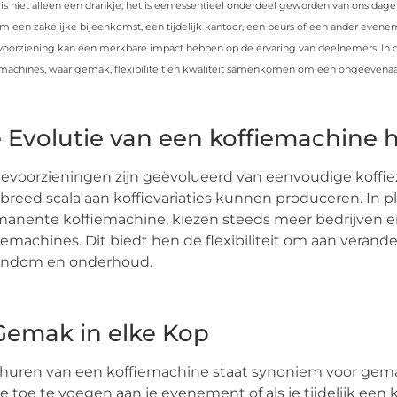
 is niet alleen een drankje; het is een essentieel onderdeel geworden van ons dage
m een zakelijke bijeenkomst, een tijdelijk kantoor, een beurs of een ander even
voorziening kan een merkbare impact hebben op de ervaring van deelnemers. In di
machines, waar gemak, flexibiliteit en kwaliteit samenkomen om een ongeëvenaar
 Evolutie van een koffiemachine 
ievoorzieningen zijn geëvolueerd van eenvoudige koffi
breed scala aan koffievariaties kunnen produceren. In p
anente koffiemachine, kiezen steeds meer bedrijven 
iemachines. Dit biedt hen de flexibiliteit om aan veran
endom en onderhoud.
 Gemak in elke Kop
huren van een koffiemachine staat synoniem voor gema
ie toe te voegen aan je evenement of als je tijdelijk een