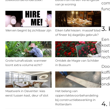
comp
van je woning
func
3.
Werven begint bij zichtbaar zijn
Eiken tafel kiezen: massief blad
of fineer bij dagelijks gebruik?
Een 
kost
niet
rech
Grote tuinafvalzak: wanneer
Ontdek de Magie van Schilder
loont extra volume echt?
in Bussum
Door
koff
prof
onde
Maatwerk in Deventer: kies
Het belang van
eerst tussen kast, deur of slot
oppervlaktevoorbehandeling
bij constructiebewerking in
4.
Rotterdam