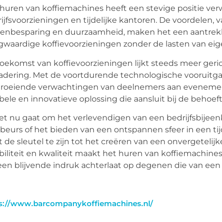
huren van koffiemachines heeft een stevige positie ve
ijfsvoorzieningen en tijdelijke kantoren. De voordelen, v
enbesparing en duurzaamheid, maken het een aantrekkel
waardige koffievoorzieningen zonder de lasten van ei
oekomst van koffievoorzieningen lijkt steeds meer geri
adering. Met de voortdurende technologische vooruit
groeiende verwachtingen van deelnemers aan evenemen
ibele en innovatieve oplossing die aansluit bij de beho
et nu gaat om het verlevendigen van een bedrijfsbijee
beurs of het bieden van een ontspannen sfeer in een tij
kt de sleutel te zijn tot het creëren van een onvergeteli
ibiliteit en kwaliteit maakt het huren van koffiemachin
een blijvende indruk achterlaat op degenen die van een 
s://www.barcompanykoffiemachines.nl/