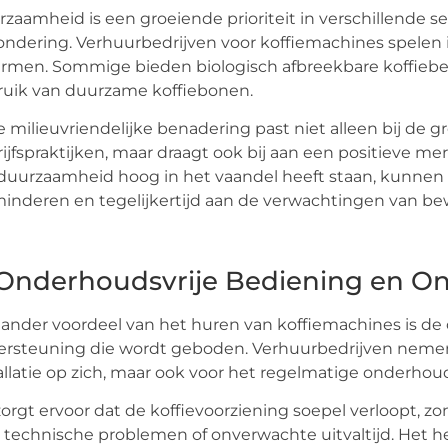
zaamheid is een groeiende prioriteit in verschillende 
ondering. Verhuurbedrijven voor koffiemachines spelen 
men. Sommige bieden biologisch afbreekbare koffiebeke
uik van duurzame koffiebonen.
 milieuvriendelijke benadering past niet alleen bij d
ijfspraktijken, maar draagt ook bij aan een positieve me
duurzaamheid hoog in het vaandel heeft staan, kunnen 
inderen en tegelijkertijd aan de verwachtingen van b
 Onderhoudsvrije Bediening en O
ander voordeel van het huren van koffiemachines is de
rsteuning die wordt geboden. Verhuurbedrijven nemen 
allatie op zich, maar ook voor het regelmatige onderh
zorgt ervoor dat de koffievoorziening soepel verloopt, 
 technische problemen of onverwachte uitvaltijd. Het h