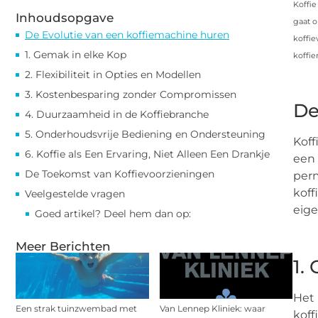
Koffie
Inhoudsopgave
gaat o
De Evolutie van een koffiemachine huren
koffie
1. Gemak in elke Kop
koffie
2. Flexibiliteit in Opties en Modellen
3. Kostenbesparing zonder Compromissen
De
4. Duurzaamheid in de Koffiebranche
5. Onderhoudsvrije Bediening en Ondersteuning
Koff
6. Koffie als Een Ervaring, Niet Alleen Een Drankje
een 
De Toekomst van Koffievoorzieningen
perm
koff
Veelgestelde vragen
eig
Goed artikel? Deel hem dan op:
Meer Berichten
1.
Het 
Een strak tuinzwembad met
Van Lennep Kliniek: waar
koff