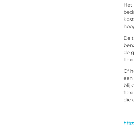
Het 
bedr
kost
hoog
De t
ben
de 
flex
Of h
een 
blij
flex
die 
http