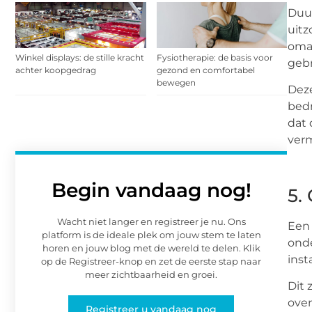
Duur
uitz
omar
Winkel displays: de stille kracht
Fysiotherapie: de basis voor
gebr
achter koopgedrag
gezond en comfortabel
bewegen
Deze
bedr
dat 
verm
Begin vandaag nog!
5.
Wacht niet langer en registreer je nu. Ons
Een 
platform is de ideale plek om jouw stem te laten
onde
horen en jouw blog met de wereld te delen. Klik
inst
op de Registreer-knop en zet de eerste stap naar
meer zichtbaarheid en groei.
Dit 
over
Registreer u vandaag nog