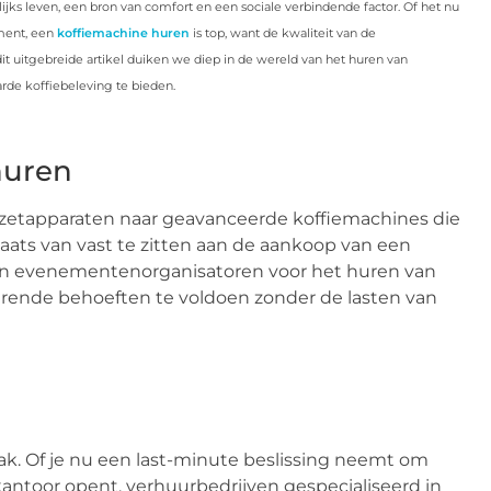
lijks leven, een bron van comfort en een sociale verbindende factor. Of het nu
ement, een
koffiemachine huren
is top, want de kwaliteit van de
t uitgebreide artikel duiken we diep in de wereld van het huren van
de koffiebeleving te bieden.
huren
ezetapparaten naar geavanceerde koffiemachines die
laats van vast te zitten aan de aankoop van een
en evenementenorganisatoren voor het huren van
derende behoeften te voldoen zonder de lasten van
k. Of je nu een last-minute beslissing neemt om
 kantoor opent, verhuurbedrijven gespecialiseerd in