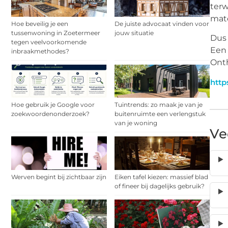
terw
mate
Hoe beveilig je een
De juiste advocaat vinden voor
tussenwoning in Zoetermeer
jouw situatie
Dus 
tegen veelvoorkomende
Een 
inbraakmethodes?
Onth
http
Hoe gebruik je Google voor
Tuintrends: zo maak je van je
zoekwoordenonderzoek?
buitenruimte een verlengstuk
van je woning
Ve
Werven begint bij zichtbaar zijn
Eiken tafel kiezen: massief blad
of fineer bij dagelijks gebruik?