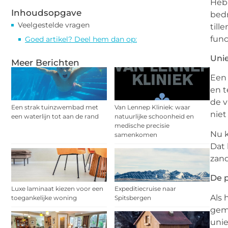
Heb 
Inhoudsopgave
bedr
Veelgestelde vragen
till
func
Goed artikel? Deel hem dan op:
Uni
Meer Berichten
Een 
en t
de v
Een strak tuinzwembad met
Van Lennep Kliniek: waar
niet
een waterlijn tot aan de rand
natuurlijke schoonheid en
medische precisie
Nu k
samenkomen
Dat 
zand
De p
Luxe laminaat kiezen voor een
Expeditiecruise naar
Als 
toegankelijke woning
Spitsbergen
gema
unie