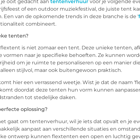
je ooit gedacht aan
tentenverhuur
voor je volgende ev
ijfsfeest of een outdoor muziekfestival, de juiste tent 
en. Een van de opkomende trends in deze branche is de ‘
tionaliteit combineert.
eke tenten?
flextent is niet zomaar een tent. Deze unieke tenten, a
e vormen naar je specifieke behoeften. Ze kunnen wor
rijheid om je ruimte te personaliseren op een manier di
 alleen stijlvol, maar ook buitengewoon praktisch.
omt hier een verrassend weetje. Wist je dat de naam ‘flext
komt doordat deze tenten hun vorm kunnen aanpassen om
stranden tot stedelijke daken.
erfecte oplossing?
het gaat om tentenverhuur, wil je iets dat opvalt en je 
kkelijk aanpast aan verschillende situaties en omstandi
ke ontwerp kunnen flextenten een open en luchtig gev