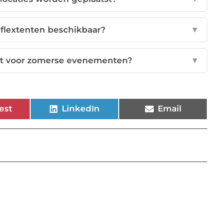
 flextenten beschikbaar?
▼
ent voor zomerse evenementen?
▼
est
LinkedIn
Email