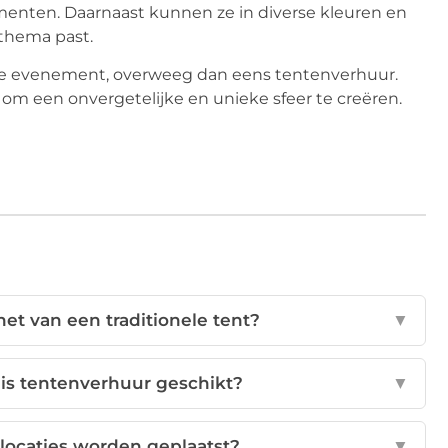
menten. Daarnaast kunnen ze in diverse kleuren en
 thema past.
 je evenement, overweeg dan eens tentenverhuur.
 om een onvergetelijke en unieke sfeer te creëren.
het van een traditionele tent?
▼
is tentenverhuur geschikt?
▼
 locaties worden geplaatst?
▼