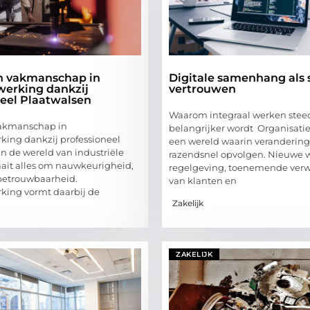
en vakmanschap in
Digitale samenhang als s
erking dankzij
vertrouwen
neel Plaatwalsen
Waarom integraal werken stee
vakmanschap in
belangrijker wordt Organisatie
ing dankzij professioneel
een wereld waarin verandering
In de wereld van industriële
razendsnel opvolgen. Nieuwe w
aait alles om nauwkeurigheid,
regelgeving, toenemende ver
 betrouwbaarheid.
van klanten en
king vormt daarbij de
Zakelijk
ZAKELIJK