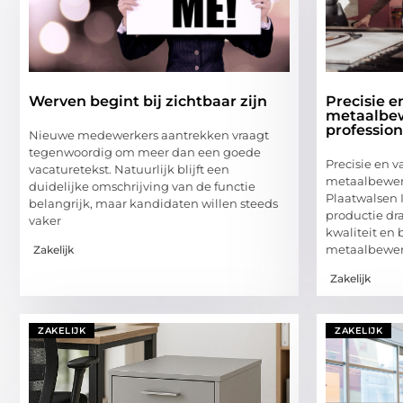
Werven begint bij zichtbaar zijn
Precisie 
metaalbew
professio
Nieuwe medewerkers aantrekken vraagt
tegenwoordig om meer dan een goede
Precisie en 
vacaturetekst. Natuurlijk blijft een
metaalbewerk
duidelijke omschrijving van de functie
Plaatwalsen 
belangrijk, maar kandidaten willen steeds
productie dr
vaker
kwaliteit en
metaalbewer
Zakelijk
Zakelijk
ZAKELIJK
ZAKELIJK