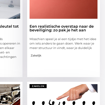
leutel tot
Een realistische overstap naar de
beveiliging: zo pak je het aan
ds
Misschien speel je al een tijdje met het idee
s opereren in
om iets anders te gaan doen. Werk waar je
en elkaar
meer structuur in vindt, waar je duidelijk
et- en
Zakelijk
wachtingen
ZAKELIJK