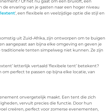
enement? Of het nu gaat om een bruiloft, een
kan de ervaring van je gasten naar een hoger niveau
flextent
‘, een flexibele en veelzijdige optie die stijl en
fkomstig uit Zuid-Afrika, zijn ontworpen om te buigen
den aangepast aan bijna elke omgeving en geven je
e traditionele tenten simpelweg niet kunnen. Ze zijn
ent’ letterlijk vertaald ‘flexibele tent’ betekent?
 perfect te passen op bijna elke locatie, van
evenement onvergetelijk maakt. Een tent die zich
gheden, vervult precies die functie. Door hun
oel creëren, perfect voor zomerse evenementen,