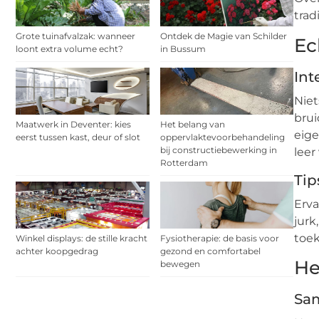
trad
Grote tuinafvalzak: wanneer
Ontdek de Magie van Schilder
Ec
loont extra volume echt?
in Bussum
Int
Niet
brui
Maatwerk in Deventer: kies
Het belang van
eige
eerst tussen kast, deur of slot
oppervlaktevoorbehandeling
bij constructiebewerking in
leer
Rotterdam
Tip
Erva
jurk
toek
Winkel displays: de stille kracht
Fysiotherapie: de basis voor
achter koopgedrag
gezond en comfortabel
He
bewegen
Sam