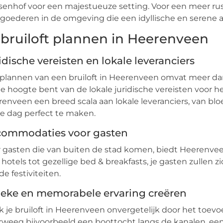
senhof voor een majestueuze setting. Voor een meer rusti
goederen in de omgeving die een idyllische en serene a
 bruiloft plannen in Heerenveen
idische vereisten en lokale leveranciers
plannen van een bruiloft in Heerenveen omvat meer dan a
e hoogte bent van de lokale juridische vereisten voor he
enveen een breed scala aan lokale leveranciers, van blo
e dag perfect te maken.
commodaties voor gasten
 gasten die van buiten de stad komen, biedt Heerenv
 hotels tot gezellige bed & breakfasts, je gasten zullen
de festiviteiten.
eke en memorabele ervaring creëren
 je bruiloft in Heerenveen onvergetelijk door het toev
weeg bijvoorbeeld een boottocht langs de kanalen, een 