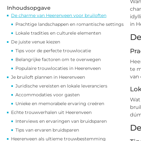
Wann
Inhoudsopgave
char
De charme van Heerenveen voor bruiloften
idyl
in H
Prachtige landschappen en romantische settings
Lokale tradities en culturele elementen
De
De juiste venue kiezen
Pra
Tips voor de perfecte trouwlocatie
Belangrijke factoren om te overwegen
Heer
Populaire trouwlocaties in Heerenveen
te m
van 
Je bruiloft plannen in Heerenveen
Juridische vereisten en lokale leveranciers
Lok
Accommodaties voor gasten
Wat 
Unieke en memorabele ervaring creëren
brui
Echte trouwverhalen uit Heerenveen
dúmk
Interviews en ervaringen van bruidsparen
De
Tips van ervaren bruidsparen
Heerenveen als ultieme trouwbestemming