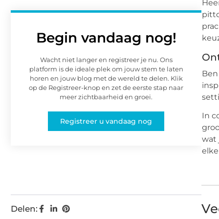
Heer
pitt
prac
Begin vandaag nog!
keuz
Ont
Wacht niet langer en registreer je nu. Ons
platform is de ideale plek om jouw stem te laten
Ben 
horen en jouw blog met de wereld te delen. Klik
insp
op de Registreer-knop en zet de eerste stap naar
sett
meer zichtbaarheid en groei.
In c
Registreer u vandaag nog
groo
wat 
elke
Ve
Delen: