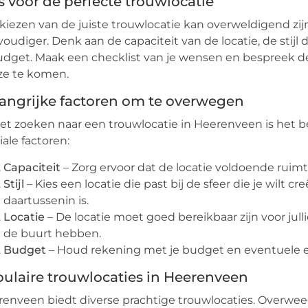
s voor de perfecte trouwlocatie
kiezen van de juiste trouwlocatie kan overweldigend zij
oudiger. Denk aan de capaciteit van de locatie, de stijl 
udget. Maak een checklist van je wensen en bespreek 
ze te komen.
angrijke factoren om te overwegen
het zoeken naar een trouwlocatie in Heerenveen is het
iale factoren:
Capaciteit
– Zorg ervoor dat de locatie voldoende ruimte
Stijl
– Kies een locatie die past bij de sfeer die je wilt cr
daartussenin is.
Locatie
– De locatie moet goed bereikbaar zijn voor jul
de buurt hebben.
Budget
– Houd rekening met je budget en eventuele ext
ulaire trouwlocaties in Heerenveen
enveen biedt diverse prachtige trouwlocaties. Overwee