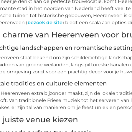
eer je denkt aan de perfecte trouwlocatie, komt Heerenv
mante stad in het noorden van Nederland heeft veel te
lische tuinen tot historische gebouwen, Heerenveen is d
eerenveen (
bezoek de site
) biedt een scala aan opties 
 charme van Heerenveen voor bru
chtige landschappen en romantische settin
enveen staat bekend om zijn schilderachtige landschapp
idden van groene weilanden, langs pittoreske kanalen of
de omgeving zorgt voor een prachtig decor voor je huwel
ale tradities en culturele elementen
Heerenveen extra bijzonder maakt, zijn de lokale traditi
loft. Van traditionele Friese muziek tot het serveren van
es, er zijn tal van manieren om je feest uniek en perso
 juiste venue kiezen