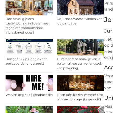
Prin
land
Je
Hoe beveilig je een
De juiste advocaat vinden voor
tussenwoning in Zoetermeer
jouw situatie
tegen veelvoorkomende
Jur
inbraakmethodes?
Het 
op d
Heer
om j
Hoe gebruik je Google voor
Tuintrends: zo maak je van je
zoekwoordenonderzoek?
buitenruimte een verlengstuk
Ac
van je woning
Voor
luxe
van 
Werven begint bij zichtbaar zijn
Eiken tafel kiezen: massief blad
Uni
of fineer bij dagelijks gebruik?
Maak
Over