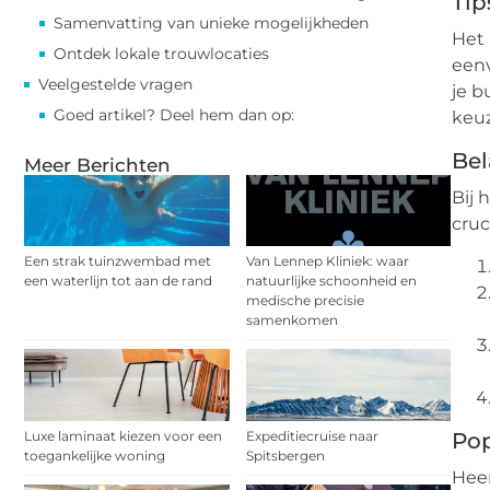
Tip
Samenvatting van unieke mogelijkheden
Het 
Ontdek lokale trouwlocaties
eenv
Veelgestelde vragen
je b
Goed artikel? Deel hem dan op:
keu
Bel
Meer Berichten
Bij 
cruc
Een strak tuinzwembad met
Van Lennep Kliniek: waar
een waterlijn tot aan de rand
natuurlijke schoonheid en
medische precisie
samenkomen
Pop
Luxe laminaat kiezen voor een
Expeditiecruise naar
toegankelijke woning
Spitsbergen
Heer