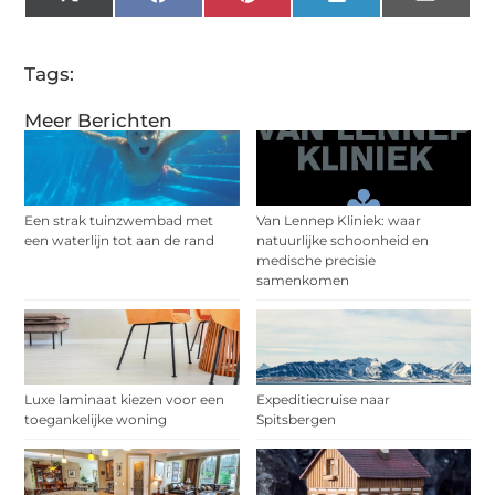
X
Facebook
Pinterest
LinkedIn
Email
(Twitter)
Tags:
Meer Berichten
Een strak tuinzwembad met
Van Lennep Kliniek: waar
een waterlijn tot aan de rand
natuurlijke schoonheid en
medische precisie
samenkomen
Luxe laminaat kiezen voor een
Expeditiecruise naar
toegankelijke woning
Spitsbergen