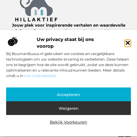
Jouw plek voor inspirerende verhalen en waardevolle
informatie.
Verken een diverse collectie van blogs en
artikelen over het dagelijks leven, van nuttige tips tot
Uw privacy staat bij ons
interessante inzichten, allemaal te vinden op
voorop
Hillaktief.nl.
Bij BoumanBuxus.nl gebruiken we cookies en vergelijkbare
technologieën om uw website-ervaring te verbeteren. Deze helpen
Bericht categorie
ons te begrijpen hoe de site wordt gebruikt, zodat we deze kunnen
optimaliseren en u relevante inhoud kunnen bieden. Meer details
vindt u in
ons cookiebeleid
.
Onze informatie
Accepteren
Inkomsten genereren met jouw website: zo pak je het slim aan
Weigeren
Website index
Cookiebeleid (EU)
Bekijk Voorkeuren
@2025 www.hillaktief.nl. All Right Reserved.