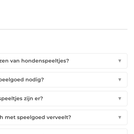
ezen van hondenspeeltjes?
▼
peelgoed nodig?
▼
eeltjes zijn er?
▼
ch met speelgoed verveelt?
▼