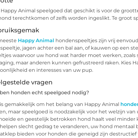
otte
 Happy Animal speelgoed dat geschikt is voor de groott
ond terechtkomen of zelfs worden ingeslikt. Te groot sp
bruiksgemak
meeste
Happy Animal
hondenspeeltjes zijn vrij eenvo
speeltje, jagen achter een bal aan, of kauwen op een st
ltjes waarvoor uw hond wat harder moet werken, zoal
aging, maar anderen kunnen gefrustreerd raken. Kies H
oonlijkheid en interesses van uw pup.
lgestelde vragen
ben honden echt speelgoed nodig?
is gemakkelijk om het belang van Happy Animal
honden
ien, maar speelgoed is noodzakelijk voor het welzijn v
oeide en geestelijk betrokken hond haalt veel minder
helpen slecht gedrag te veranderen, uw hond mentaal 
aatklep bieden voor honden die geneigd zijn destructief