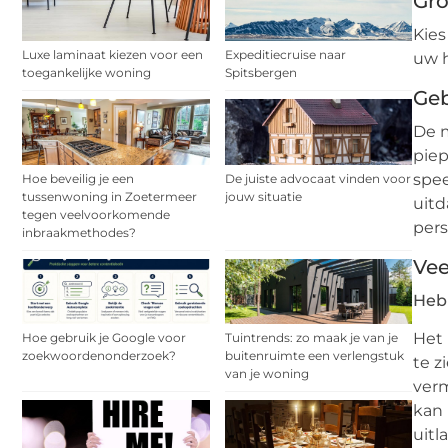
Gro
Kies
Luxe laminaat kiezen voor een
Expeditiecruise naar
uw h
toegankelijke woning
Spitsbergen
Ge
De 
piep
spee
Hoe beveilig je een
De juiste advocaat vinden voor
tussenwoning in Zoetermeer
jouw situatie
uitd
tegen veelvoorkomende
pers
inbraakmethodes?
Vee
Heb
Het 
Hoe gebruik je Google voor
Tuintrends: zo maak je van je
zoekwoordenonderzoek?
buitenruimte een verlengstuk
te z
van je woning
verm
kan 
uitl