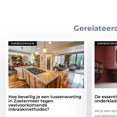
Gerelateer
AANBIEDINGEN
AANBIEDING
Hoe beveilig je een tussenwoning
De essent
in Zoetermeer tegen
onderkled
veelvoorkomende
inbraakmethodes?
Als je een act
hoe belangrij