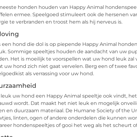
meeste honden houden van Happy Animal hondenspeeltj
felen ermee. Speelgoed stimuleert ook de hersenen van 
gie te verbranden en troost hem als hij nerveus is.
loving
s een hond die dol is op piepende Happy Animal hondensp
uk. Sommige speeltjes houden de aandacht van uw pup slec
en. Het is moeilijk te voorspellen wat uw hond leuk zal
t uw hond zich niet gaat vervelen. Berg een of twee favo
lgoedkist als verrassing voor uw hond.
urzaamheid
leuk uw hond een Happy Animal speeltje ook vindt, het 
uwd wordt. Dat maakt het niet leuk en mogelijk onveilig.
n en duurzaam materiaal. De Humane Society of the Un
tjes, linten, ogen of andere onderdelen die kunnen wor
reer hondenspeeltjes of gooi het weg als het scheurt of