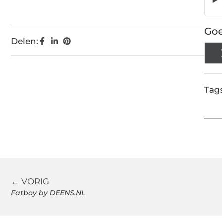
Goe
Delen:
Tags
← VORIG
Fatboy by DEENS.NL