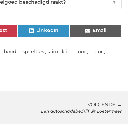
elgoed beschadigd raakt?
▼
est
LinkedIn
Email
n
,
hondenspeeltjes
,
klim
,
klimmuur
,
muur
,
VOLGENDE →
Een autoschadebedrijf uit Zoetermeer