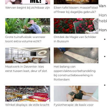
Van
Werven begint bij zichtbaar zijn
Eiken tafel kiezen: massief blad
of fineer bij dagelijks gebruik?
Hond
hebb
Hond
Grote tuinafvalzak: wanneer
Ontdek de Magie van Schilder
loont extra volume echt?
in Bussum
Maatwerk in Deventer: kies
Het belang van
eerst tussen kast, deur of slot
oppervlaktevoorbehandeling
bij constructiebewerking in
Rotterdam
Winkel displays: de stille kracht
Fysiotherapie: de basis voor