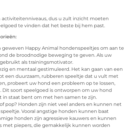
ctiviteitenniveaus, dus u zult inzicht moeten
lgoed te vinden dat het beste bij hem past.
orieën:
 en geweven Happy Animal hondenspeeltjes om aan te
 hond de broodnodige beweging te geven. Als uw
gebruikt als trainingsmotivator.
zig en mentaal gestimuleerd. Het kan gaan van een
 tot een duurzaam, rubberen speeltje dat u vult met
rken, probeert uw hond een probleem op te lossen,
t. Dit soort speelgoed is ontworpen om uw hond
et in staat bent om met hen samen te zijn.
l of pop? Honden zijn niet veel anders en kunnen net
t speeltje. Vooral angstige honden kunnen baat
ommige honden zijn agressieve kauwers en kunnen
els met piepers, die gemakkelijk kunnen worden