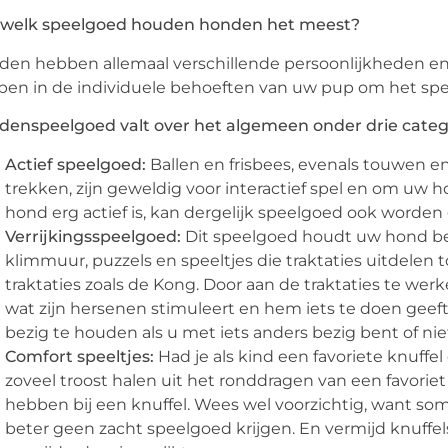
 welk speelgoed houden honden het meest?
en hebben allemaal verschillende persoonlijkheden en a
en in de individuele behoeften van uw pup om het spee
enspeelgoed valt over het algemeen onder drie categ
Actief speelgoed:
Ballen en frisbees, evenals touwen
trekken, zijn geweldig voor interactief spel en om uw
hond erg actief is, kan dergelijk speelgoed ook worden 
Verrijkingsspeelgoed:
Dit speelgoed houdt uw hond be
klimmuur, puzzels en speeltjes die traktaties uitdelen
traktaties zoals de Kong. Door aan de traktaties te we
wat zijn hersenen stimuleert en hem iets te doen geef
bezig te houden als u met iets anders bezig bent of ni
Comfort speeltjes:
Had je als kind een favoriete knuffe
zoveel troost halen uit het ronddragen van een favorie
hebben bij een knuffel. Wees wel voorzichtig, want s
beter geen zacht speelgoed krijgen. En vermijd knuff