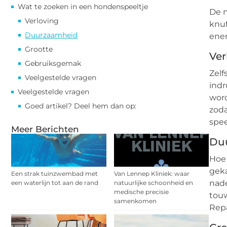
Wat te zoeken in een hondenspeeltje
De 
Verloving
knuf
Duurzaamheid
ener
Grootte
Ver
Gebruiksgemak
Zelf
Veelgestelde vragen
indr
Veelgestelde vragen
word
Goed artikel? Deel hem dan op:
zoda
spee
Meer Berichten
Du
Hoe 
geka
Een strak tuinzwembad met
Van Lennep Kliniek: waar
nade
een waterlijn tot aan de rand
natuurlijke schoonheid en
medische precisie
touw
samenkomen
Repa