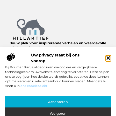
Jouw plek voor inspirerende verhalen en waardevolle
informatie.
Verken een diverse collectie van blogs en
artikelen over het dagelijks leven, van nuttige tips tot
Uw privacy staat bij ons
interessante inzichten, allemaal te vinden op
voorop
Hillaktief.nl.
Bij BoumanBuxus.nl gebruiken we cookies en vergelijkbare
technologieën om uw website-ervaring te verbeteren. Deze helpen
Bericht categorie
ons te begrijpen hoe de site wordt gebruikt, zodat we deze kunnen
optimaliseren en u relevante inhoud kunnen bieden. Meer details
vindt u in
ons cookiebeleid
.
Onze informatie
Accepteren
Inkomsten genereren met jouw website: zo pak je het slim aan
Weigeren