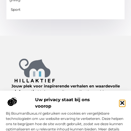
Sport
Jouw plek voor inspirerende verhalen en waardevolle
informatie.
Verken een diverse collectie van blogs en
artikelen over het dagelijks leven, van nuttige tips tot
Uw privacy staat bij ons
interessante inzichten, allemaal te vinden op
voorop
Hillaktief.nl.
Bij BoumanBuxus.nl gebruiken we cookies en vergelijkbare
technologieën om uw website-ervaring te verbeteren. Deze helpen
Bericht categorie
ons te begrijpen hoe de site wordt gebruikt, zodat we deze kunnen
optimaliseren en u relevante inhoud kunnen bieden. Meer details