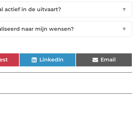
al actief in de uitvaart?
▼
aliseerd naar mijn wensen?
▼
est
LinkedIn
Email