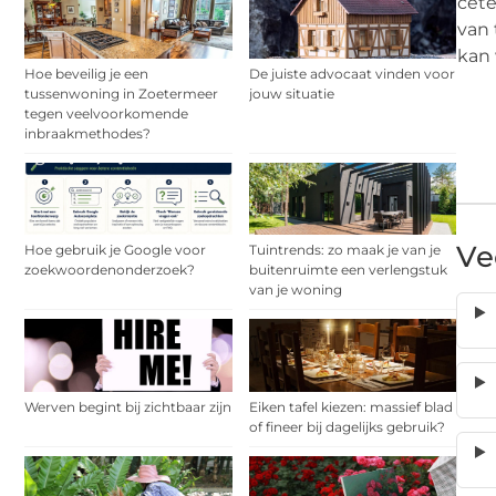
cete
van 
kan 
Hoe beveilig je een
De juiste advocaat vinden voor
tussenwoning in Zoetermeer
jouw situatie
tegen veelvoorkomende
inbraakmethodes?
Ve
Hoe gebruik je Google voor
Tuintrends: zo maak je van je
zoekwoordenonderzoek?
buitenruimte een verlengstuk
van je woning
Werven begint bij zichtbaar zijn
Eiken tafel kiezen: massief blad
of fineer bij dagelijks gebruik?