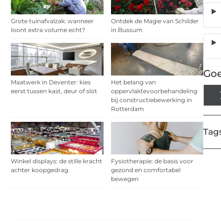
Grote tuinafvalzak: wanneer
Ontdek de Magie van Schilder
loont extra volume echt?
in Bussum
Goe
Maatwerk in Deventer: kies
Het belang van
eerst tussen kast, deur of slot
oppervlaktevoorbehandeling
bij constructiebewerking in
Rotterdam
Tags
Winkel displays: de stille kracht
Fysiotherapie: de basis voor
achter koopgedrag
gezond en comfortabel
bewegen