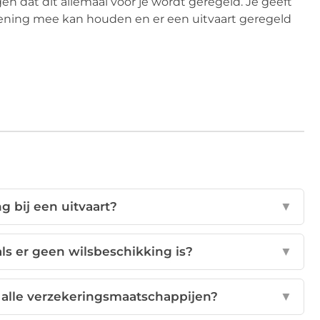
gen dat dit allemaal voor je wordt geregeld. Je geeft
ening mee kan houden en er een uitvaart geregeld
g bij een uitvaart?
▼
ls er geen wilsbeschikking is?
▼
 alle verzekeringsmaatschappijen?
▼