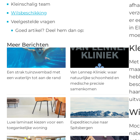
Kleinschalig team
afha
verz
Wilsbeschikking
er e
Veelgestelde vragen
in E
Goed artikel? Deel hem dan op:
moe
Meer Berichten
Kl
Met 
maar
Een strak tuinzwembad met
Van Lennep Kliniek: waar
hebb
een waterlijn tot aan de rand
natuurlijke schoonheid en
medische precisie
besc
samenkomen
haar
uitv
Wi
Luxe laminaat kiezen voor een
Expeditiecruise naar
Moch
toegankelijke woning
Spitsbergen
nabe