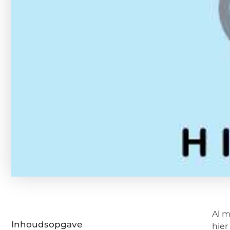
Al m
Inhoudsopgave
hier