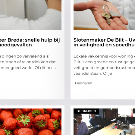
r Breda: snelle hulp bij
Slotenmaker De Bilt – U
noodgevallen
in veiligheid en spoedhu
g dingen zo vervelend als
Lokale vakkennis voor woning 
en staan of te ontdekken dat
Bilt is een groene en rustige 
 meer goed werkt. Of dit nu ’s
veiligheid en gemoedsrust hoo
vaandel staan. Of je
Bedrijven
BEDRIJVEN