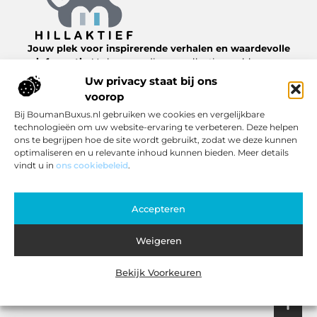
Jouw plek voor inspirerende verhalen en waardevolle
informatie.
Verken een diverse collectie van blogs en
artikelen over het dagelijks leven, van nuttige tips tot
Uw privacy staat bij ons
interessante inzichten, allemaal te vinden op
voorop
Hillaktief.nl.
Bij BoumanBuxus.nl gebruiken we cookies en vergelijkbare
technologieën om uw website-ervaring te verbeteren. Deze helpen
Bericht categorie
ons te begrijpen hoe de site wordt gebruikt, zodat we deze kunnen
optimaliseren en u relevante inhoud kunnen bieden. Meer details
vindt u in
ons cookiebeleid
.
Onze informatie
Accepteren
Inkomsten genereren met jouw website: zo pak je het slim aan
Weigeren
Bekijk Voorkeuren
Website index
Cookiebeleid (EU)
@2025 www.hillaktief.nl. All Right Reserved.