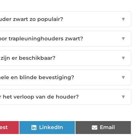
der zwart zo populair?
▼
oor trapleuninghouders zwart?
▼
zijn er beschikbaar?
▼
onele en blinde bevestiging?
▼
r het verloop van de houder?
▼
est
LinkedIn
Email