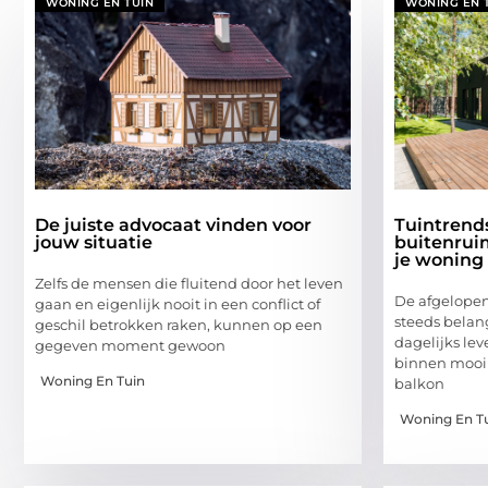
WONING EN TUIN
WONING EN 
De juiste advocaat vinden voor
Tuintrends
jouw situatie
buitenrui
je woning
Zelfs de mensen die fluitend door het leven
De afgelopen
gaan en eigenlijk nooit in een conflict of
steeds belan
geschil betrokken raken, kunnen op een
dagelijks lev
gegeven moment gewoon
binnen mooi 
Woning En Tuin
balkon
Woning En T