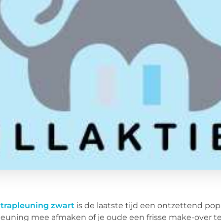
n
trapleuning zwart
is de laatste tijd een ontzettend po
leuning mee afmaken of je oude een frisse make-over te