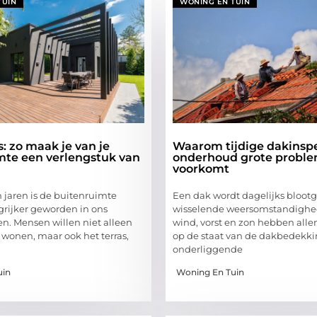
TUIN
WONING EN TUIN
: zo maak je van je
Waarom tijdige dakinspe
mte een verlengstuk van
onderhoud grote probl
voorkomt
 jaren is de buitenruimte
Een dak wordt dagelijks blootg
grijker geworden in ons
wisselende weersomstandighe
en. Mensen willen niet alleen
wind, vorst en zon hebben alle
wonen, maar ook het terras,
op de staat van de dakbedekki
onderliggende
uin
Woning En Tuin