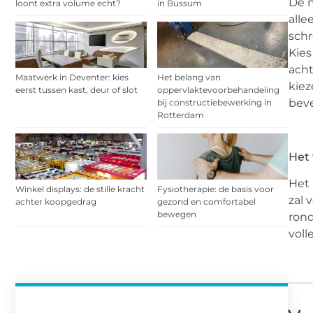
De m
loont extra volume echt?
in Bussum
alle
schr
Kies
acht
Maatwerk in Deventer: kies
Het belang van
kiez
eerst tussen kast, deur of slot
oppervlaktevoorbehandeling
beve
bij constructiebewerking in
Rotterdam
Het 
Het 
Winkel displays: de stille kracht
Fysiotherapie: de basis voor
zal 
achter koopgedrag
gezond en comfortabel
bewegen
rond
voll