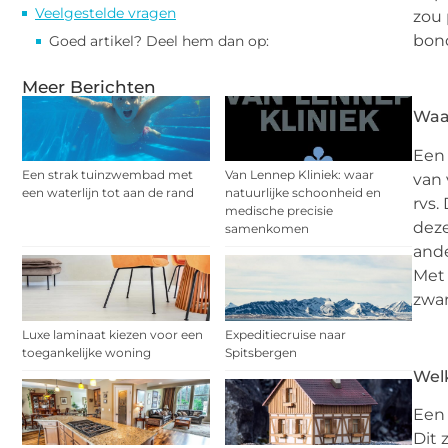
Veelgestelde vragen
zou 
bond
Goed artikel? Deel hem dan op:
Meer Berichten
Waa
Een 
Een strak tuinzwembad met
Van Lennep Kliniek: waar
van 
een waterlijn tot aan de rand
natuurlijke schoonheid en
rvs.
medische precisie
deze
samenkomen
ande
Met 
zwar
Luxe laminaat kiezen voor een
Expeditiecruise naar
toegankelijke woning
Spitsbergen
Welk
Een 
Dit 