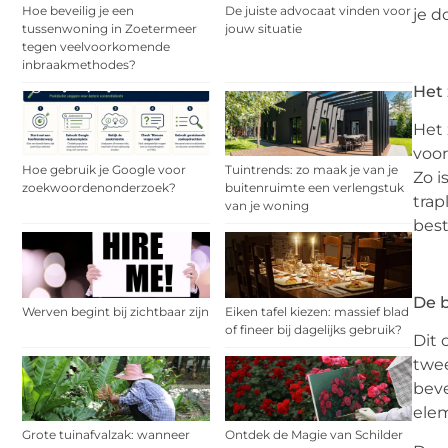
Hoe beveilig je een
De juiste advocaat vinden voor
je d
tussenwoning in Zoetermeer
jouw situatie
tegen veelvoorkomende
inbraakmethodes?
Het 
Het 
voor
Hoe gebruik je Google voor
Tuintrends: zo maak je van je
Zo i
zoekwoordenonderzoek?
buitenruimte een verlengstuk
trap
van je woning
best
De 
Werven begint bij zichtbaar zijn
Eiken tafel kiezen: massief blad
of fineer bij dagelijks gebruik?
Dit 
twee
beve
elem
Grote tuinafvalzak: wanneer
Ontdek de Magie van Schilder