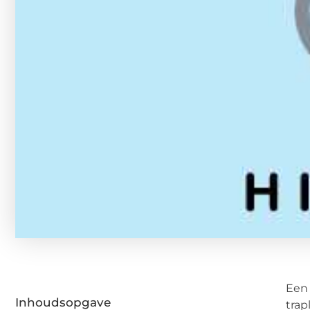
Ee
Inhoudsopgave
trap