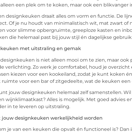
 alleen een plek om te koken, maar ook een blikvanger in
en designkeuken draait alles om vorm en functie. De lij
ect. Of je nu houdt van minimalistisch wit, mat zwart of na
en voor slimme opbergruimte, greeploze kasten en inbo
en die helemaal past bij jouw stijl én dagelijkse gebruik
 keuken met uitstraling en gemak
designkeuken is niet alleen mooi om te zien, maar ook pr
de verlichting. Zo werk je comfortabel, houd je overzich
en kiezen voor een kookeiland, zodat je kunt koken én 
 ruimte voor een bar of zitgedeelte, wat de keuken een 
unt jouw designkeuken helemaal zelf samenstellen. Wi
en wijnklimaatkast? Alles is mogelijk. Met goed advies 
er in te leveren op uitstraling.
t jouw designkeuken werkelijkheid worden
m je van een keuken die opvalt én functioneel is? Dan