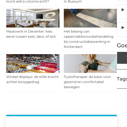
loont extra volume echt?
in Bussum
Maatwerk in Deventer: kies
Het belang van
eerst tussen kast, deur of slot
oppervlaktevoorbehandeling
bij constructiebewerking in
Goe
Rotterdam
Winkel displays: de stille kracht
Fysiotherapie: de basis voor
Tags
achter koopgedrag
gezond en comfortabel
bewegen