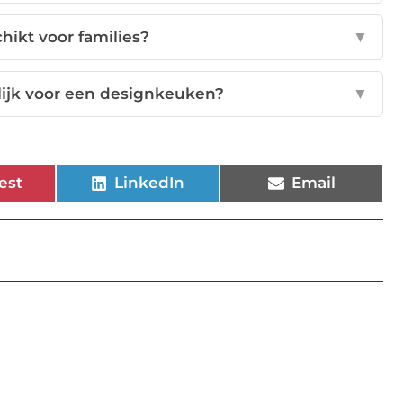
ikt voor families?
▼
lijk voor een designkeuken?
▼
est
LinkedIn
Email