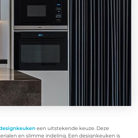
designkeuken
een uitstekende keuze. Deze
ialen en slimme indeling. Een designkeuken is