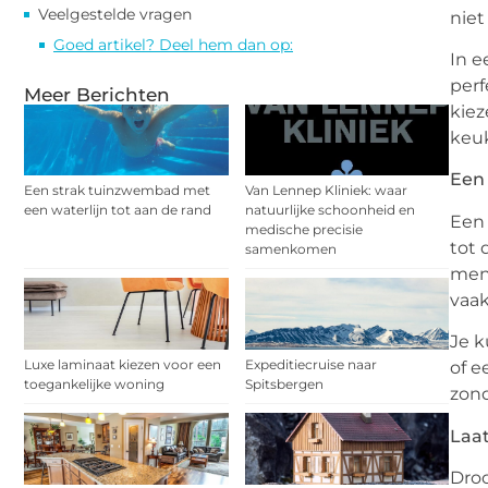
Veelgestelde vragen
niet
Goed artikel? Deel hem dan op:
In e
perf
Meer Berichten
kiez
keuk
Een
Een strak tuinzwembad met
Van Lennep Kliniek: waar
een waterlijn tot aan de rand
natuurlijke schoonheid en
Een 
medische precisie
tot 
samenkomen
mens
vaak
Je k
Luxe laminaat kiezen voor een
Expeditiecruise naar
of e
toegankelijke woning
Spitsbergen
zond
Laa
Droo