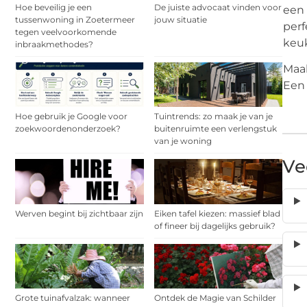
Hoe beveilig je een
De juiste advocaat vinden voor
een 
tussenwoning in Zoetermeer
jouw situatie
perf
tegen veelvoorkomende
keuk
inbraakmethodes?
Maak
Een 
Hoe gebruik je Google voor
Tuintrends: zo maak je van je
zoekwoordenonderzoek?
buitenruimte een verlengstuk
van je woning
Ve
Werven begint bij zichtbaar zijn
Eiken tafel kiezen: massief blad
of fineer bij dagelijks gebruik?
Grote tuinafvalzak: wanneer
Ontdek de Magie van Schilder