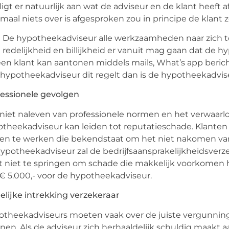
ligt er natuurlijk aan wat de adviseur en de klant heef
maal niets over is afgesproken zou in principe de klant zel
De hypotheekadviseur alle werkzaamheden naar zich to
redelijkheid en billijkheid er vanuit mag gaan dat de h
een klant kan aantonen middels mails, What’s app beric
hypotheekadviseur dit regelt dan is de hypotheekadvise
essionele gevolgen
niet naleven van professionele normen en het verwaarlo
theekadviseur kan leiden tot reputatieschade. Klanten
n te werken die bekendstaat om het niet nakomen van a
ypotheekadviseur zal de bedrijfsaansprakelijkheidsver
t niet te springen om schade die makkelijk voorkomen h
€ 5.000,- voor de hypotheekadviseur.
lijke intrekking verzekeraar
theekadviseurs moeten vaak over de juiste vergunning
nen. Als de adviseur zich herhaaldelijk schuldig maakt a