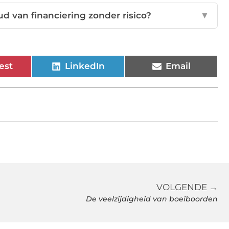
 van financiering zonder risico?
▼
est
LinkedIn
Email
VOLGENDE →
De veelzijdigheid van boeiboorden