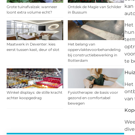
kan 
Grote tuinafvalzak: wanneer
Ontdek de Magie van Schilder
loont extra volume echt?
in Bussum
auto
Het 
hun 
term
Maatwerk in Deventer: kies
Het belang van
optr
eerst tussen kast, deur of slot
oppervlaktevoorbehandeling
voor
bij constructiebewerking in
te 
Rotterdam
Huiz
Het 
ontb
Winkel displays: de stille kracht
Fysiotherapie: de basis voor
achter koopgedrag
gezond en comfortabel
van 
bewegen
Kope
Wee
dive