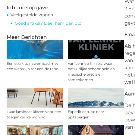
Wat 
Inhoudsopgave
? E
Veelgestelde vragen
cons
gev
Goed artikel? Deel hem dan op:
Fina
Meer Berichten
Als 
rege
van 
Een strak tuinzwembad met
Van Lennep Kliniek: waar
kan 
een waterlijn tot aan de rand
natuurlijke schoonheid en
medische precisie
het 
samenkomen
wel
Aan
De h
Luxe laminaat kiezen voor een
Expeditiecruise naar
gevo
toegankelijke woning
Spitsbergen
gewe
van 