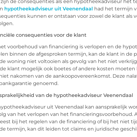
zijn de consequenties als een hypotheekadviseur het te
en
hypotheekadviseur uit Veenendaal
had het termijn v
equenties kunnen er ontstaan voor zowel de klant als vo
olgen.
nciële consequenties voor de klant
het voorbehoud van financiering is verlopen en de hyp
len binnen de afgesproken termijn, kan de klant in de
de woning niet voltooien als gevolg van het niet verkrij
de klant mogelijk ook boetes of andere kosten moeten
niet nakomen van de aankoopovereenkomst. Deze nalat
 bankgarantie genoemd.
sprakelijkheid van de hypotheekadviseur Veenendaal
ypotheekadviseur uit Veenendaal kan aansprakelijk worde
lg van het verlopen van het financieringsvoorbehoud. Al
est bij het regelen van de financiering of bij het niet t
de termijn, kan dit leiden tot claims en juridische geschil