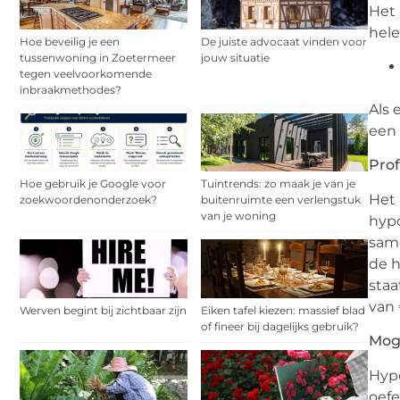
Het 
hele
Hoe beveilig je een
De juiste advocaat vinden voor
tussenwoning in Zoetermeer
jouw situatie
tegen veelvoorkomende
inbraakmethodes?
Als 
een 
Prof
Hoe gebruik je Google voor
Tuintrends: zo maak je van je
Het 
zoekwoordenonderzoek?
buitenruimte een verlengstuk
van je woning
hypo
same
de h
staa
van 
Werven begint bij zichtbaar zijn
Eiken tafel kiezen: massief blad
of fineer bij dagelijks gebruik?
Moge
Hypo
oefe