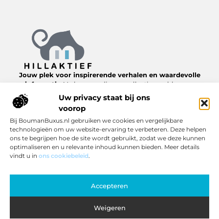
Jouw plek voor inspirerende verhalen en waardevolle
informatie.
Verken een diverse collectie van blogs en
artikelen over het dagelijks leven, van nuttige tips tot
Uw privacy staat bij ons
interessante inzichten, allemaal te vinden op
voorop
Hillaktief.nl.
Bij BoumanBuxus.nl gebruiken we cookies en vergelijkbare
technologieën om uw website-ervaring te verbeteren. Deze helpen
Bericht categorie
ons te begrijpen hoe de site wordt gebruikt, zodat we deze kunnen
optimaliseren en u relevante inhoud kunnen bieden. Meer details
vindt u in
ons cookiebeleid
.
Onze informatie
Accepteren
Inkomsten genereren met jouw website: zo pak je het slim aan
Weigeren