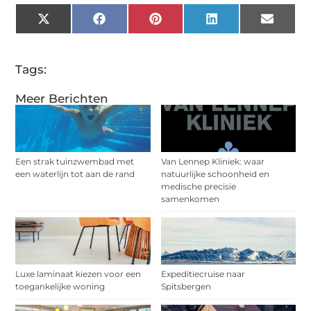
X
Facebook
Pinterest
LinkedIn
Email
(Twitter)
Tags:
Meer Berichten
Een strak tuinzwembad met
Van Lennep Kliniek: waar
een waterlijn tot aan de rand
natuurlijke schoonheid en
medische precisie
samenkomen
Luxe laminaat kiezen voor een
Expeditiecruise naar
toegankelijke woning
Spitsbergen