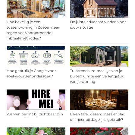
Hoe beveilig je een
De juiste advocaat vinden voor
tussenwoning in Zoetermeer
jouw situatie
tegen veelvoorkomende
inbraakmethodes?
Hoe gebruik je Google voor
Tuintrends: zo maak je van je
zoekwoordenonderzoek?
buitenruimte een verlengstuk
van je woning
Werven begint bij zichtbaar zijn
Eiken tafel kiezen: massief blad
of fineer bij dagelijks gebruik?