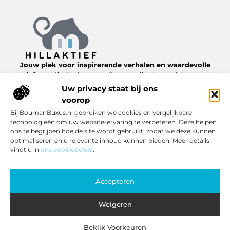
Jouw plek voor inspirerende verhalen en waardevolle
informatie.
Verken een diverse collectie van blogs en
artikelen over het dagelijks leven, van nuttige tips tot
Uw privacy staat bij ons
interessante inzichten, allemaal te vinden op
voorop
Hillaktief.nl.
Bij BoumanBuxus.nl gebruiken we cookies en vergelijkbare
technologieën om uw website-ervaring te verbeteren. Deze helpen
Bericht categorie
ons te begrijpen hoe de site wordt gebruikt, zodat we deze kunnen
optimaliseren en u relevante inhoud kunnen bieden. Meer details
vindt u in
ons cookiebeleid
.
Onze informatie
Accepteren
Inkomsten genereren met jouw website: zo pak je het slim aan
Weigeren
Bekijk Voorkeuren
Website index
Cookiebeleid (EU)