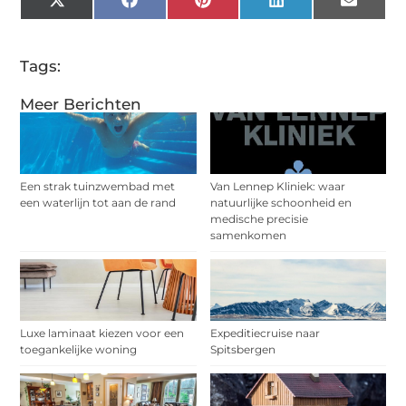
X
Facebook
Pinterest
LinkedIn
Email
(Twitter)
Tags:
Meer Berichten
Een strak tuinzwembad met
Van Lennep Kliniek: waar
een waterlijn tot aan de rand
natuurlijke schoonheid en
medische precisie
samenkomen
Luxe laminaat kiezen voor een
Expeditiecruise naar
toegankelijke woning
Spitsbergen