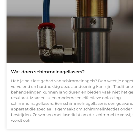
Wat doen schimmelnagellasers?
Heb je ooit last gehad van schimmelnagels? Dan weet je onget
vervelend en hardnekkig deze aandoening kan zijn. Traditione
behandelingen kunnen lang duren en bieden vaak niet het g
resultaat. Maar er is een moderne en effectieve oplossing:
schimmelnagellasers. Een schimmelnagellaser is een geavanc
apparaat die speciaal is gemaakt om schimmelinfecties onder j
bestrijden. Ze werken met laserlicht om de schimmel te verwij
wordt ook