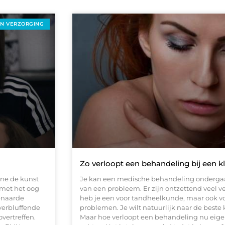
EN VERZORGING
Zo verloopt een behandeling bij een kl
ine de kunst
Je kan een medische behandeling ondergaan b
met het oog
van een probleem. Er zijn ontzettend veel ve
venaarde
heb je een voor tandheelkunde, maar ook vo
verbluffende
problemen. Je wilt natuurlijk naar de beste
vertreffen.
Maar hoe verloopt een behandeling nu eigenl