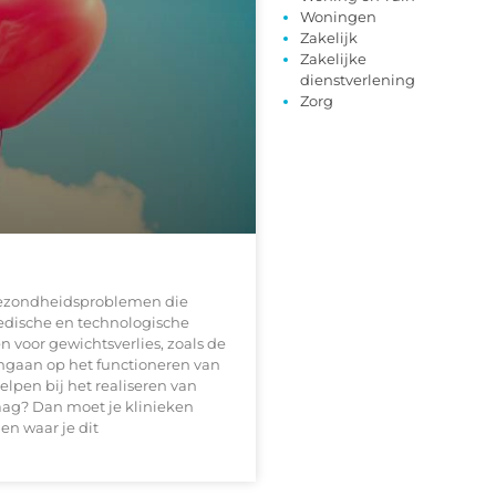
Woningen
Zakelijk
Zakelijke
dienstverlening
Zorg
 gezondheidsproblemen die
edische en technologische
n voor gewichtsverlies, zoals de
 ingaan op het functioneren van
lpen bij het realiseren van
graag? Dan moet je klinieken
en waar je dit