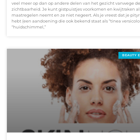
veel meer op dan op andere delen van het gezicht vanwege d
zichtbaarheid. Je kunt gistpuistjes voorkomen en kwijtraken al
maatregelen neemt en ze niet negeert. Als je vreest dat je pityri
hebt (een aandoening die ook bekend staat als “tinea versicolor
“huidschimmel,”
BEAUTY 