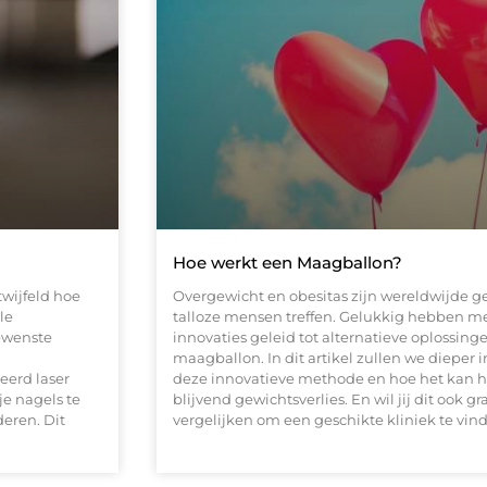
Hoe werkt een Maagballon?
wijfeld hoe
Overgewicht en obesitas zijn wereldwijde
le
talloze mensen treffen. Gelukkig hebben m
ewenste
innovaties geleid tot alternatieve oplossinge
maagballon. In dit artikel zullen we dieper
eerd laser
deze innovatieve methode en hoe het kan he
e nagels te
blijvend gewichtsverlies. En wil jij dit ook 
deren. Dit
vergelijken om een geschikte kliniek te vind