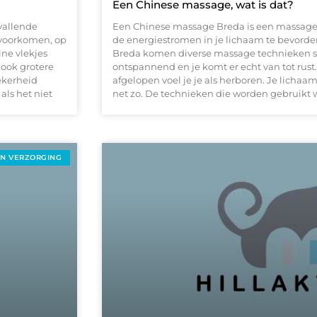
Een Chinese massage, wat is dat?
vallende
Een Chinese massage Breda is een massage 
m voorkomen, op
de energiestromen in je lichaam te bevorde
ine vlekjes
Breda komen diverse massage technieken s
ook grotere
ontspannend en je komt er echt van tot rust
ekerheid
afgelopen voel je je als herboren. Je lichaa
als het niet
net zo. De technieken die worden gebruikt
EN VERZORGING