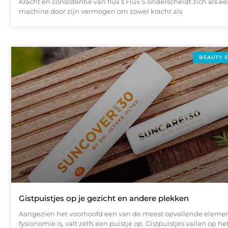
Kracht en consistentie van flux s Flux S onderscheidt zich als 
machine door zijn vermogen om zowel kracht als
BEAUTY 
Gistpuistjes op je gezicht en andere plekken
Aangezien het voorhoofd een van de meest opvallende eleme
fysionomie is, valt zelfs een puistje op. Gistpuistjes vallen op h