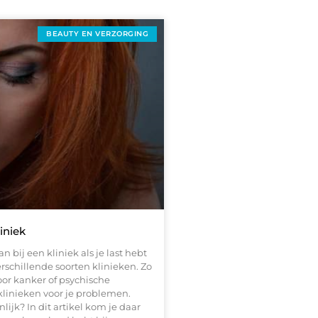
BEAUTY EN VERZORGING
iniek
ij een kliniek als je last hebt
rschillende soorten klinieken. Zo
or kanker of psychische
 klinieken voor je problemen.
ijk? In dit artikel kom je daar