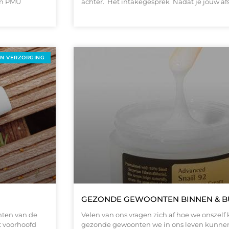
een PMU
achter. Het intakegesprek Nadat je jouw af
EN VERZORGING
GEZONDE GEWOONTEN BINNEN & B
nten van de
Velen van ons vragen zich af hoe we onszelf
et voorhoofd
gezonde gewoonten we in ons leven kunnen 