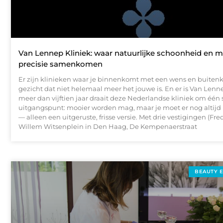
Van Lennep Kliniek: waar natuurlijke schoonheid en 
precisie samenkomen
Er zijn klinieken waar je binnenkomt met een wens en buite
gezicht dat niet helemaal meer het jouwe is. En er is Van Lenne
meer dan vijftien jaar draait deze Nederlandse kliniek om één
uitgangspunt: mooier worden mag, maar je moet er nog altijd ui
— alleen een uitgeruste, frisse versie. Met drie vestigingen (Fre
Willem Witsenplein in Den Haag, De Kempenaerstraat
BEAUTY 