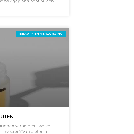
spraak gepland hebt bij een
BEAUTY EN VERZORGING
UITEN
 kunnen verbeteren, welke
invoeren? Van diëten tot