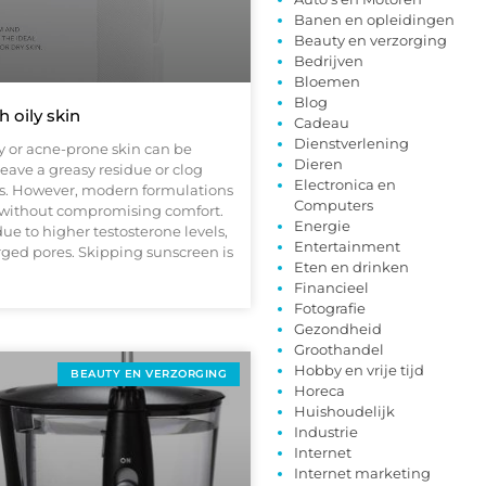
Banen en opleidingen
Beauty en verzorging
Bedrijven
Bloemen
Blog
 oily skin
Cadeau
Dienstverlening
y or acne-prone skin can be
Dieren
eave a greasy residue or clog
Electronica en
ts. However, modern formulations
Computers
n without compromising comfort.
Energie
e to higher testosterone levels,
Entertainment
rged pores. Skipping sunscreen is
Eten en drinken
Financieel
Fotografie
Gezondheid
Groothandel
Hobby en vrije tijd
BEAUTY EN VERZORGING
Horeca
Huishoudelijk
Industrie
Internet
Internet marketing