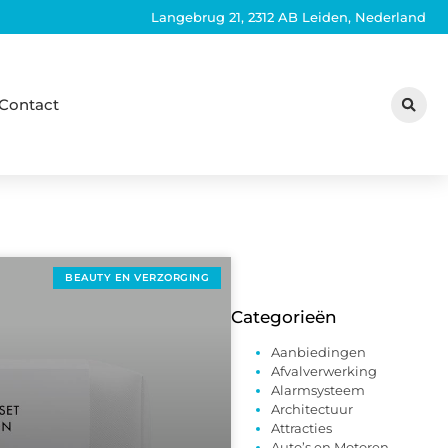
Langebrug 21, 2312 AB Leiden, Nederland
Contact
BEAUTY EN VERZORGING
Categorieën
Aanbiedingen
Afvalverwerking
Alarmsysteem
Architectuur
Attracties
Auto’s en Motoren