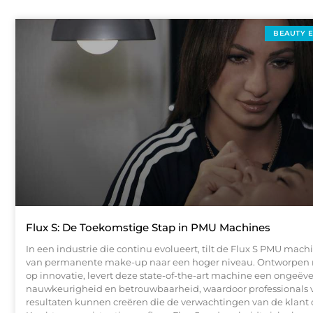
BEAUTY 
Flux S: De Toekomstige Stap in PMU Machines
In een industrie die continu evolueert, tilt de Flux S PMU mach
van permanente make-up naar een hoger niveau. Ontworpen 
op innovatie, levert deze state-of-the-art machine een ongeë
nauwkeurigheid en betrouwbaarheid, waardoor professionals 
resultaten kunnen creëren die de verwachtingen van de klant o