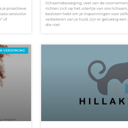
e
lichaamsbeweging, veel van de voornemens
s je proactieve
richten zich op het uiterlijk van ons lichaam,
asis versicolor
besloten hebt om je inspanningen voor zelfv
” of
verbeteren van je huid, zijn er gelukkig e
die niet
EN VERZORGING