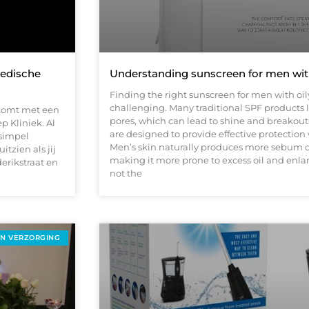
medische
Understanding sunscreen for men with
Finding the right sunscreen for men with oil
challenging. Many traditional SPF products l
nkomt met een
pores, which can lead to shine and breakou
p Kliniek. Al
are designed to provide effective protectio
 simpel
Men’s skin naturally produces more sebum du
tzien als jij
making it more prone to excess oil and enla
derikstraat en
not the
EN VERZORGING