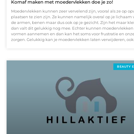
Komaf maken met moedervlekken doe je zo!
Moedervlekken kunnen zeer vervelend zijn, vooral als ze op op
plaatsen te zien zijn. Ze kunnen namelijk overal op je lichaa
de armen, benen maar dus ook op je gezicht. Zijn het maar kle
dan valt dit gelukkig nog mee. Echter kunnen moedervlekken 
vormen aannemen en dan kan het soms voor frustratie en onz
zorgen. Gelukkig kan je moedervlekken laten verwijderen, ook 
BEAUTY 