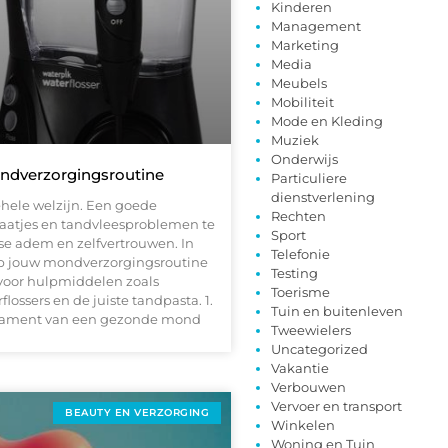
Kinderen
Management
Marketing
Media
Meubels
Mobiliteit
Mode en Kleding
Muziek
Onderwijs
ndverzorgingsroutine
Particuliere
dienstverlening
ehele welzijn. Een goede
Rechten
gaatjes en tandvleesproblemen te
Sport
se adem en zelfvertrouwen. In
Telefonie
tap jouw mondverzorgingsroutine
Testing
 voor hulpmiddelen zoals
Toerisme
lossers en de juiste tandpasta. 1.
Tuin en buitenleven
ndament van een gezonde mond
Tweewielers
Uncategorized
Vakantie
Verbouwen
Vervoer en transport
BEAUTY EN VERZORGING
Winkelen
Woning en Tuin