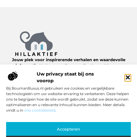
Jouw plek voor inspirerende verhalen en waardevolle
informatie.
Verken een diverse collectie van blogs en
artikelen over het dagelijks leven, van nuttige tips tot
Uw privacy staat bij ons
interessante inzichten, allemaal te vinden op
voorop
Hillaktief.nl.
Bij BoumanBuxus.nl gebruiken we cookies en vergelijkbare
technologieën om uw website-ervaring te verbeteren. Deze helpen
Bericht categorie
ons te begrijpen hoe de site wordt gebruikt, zodat we deze kunnen
optimaliseren en u relevante inhoud kunnen bieden. Meer details
vindt u in
ons cookiebeleid
.
Onze informatie
Accepteren
Inkomsten genereren met jouw website: zo pak je het slim aan