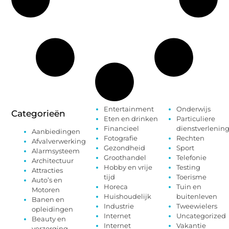
Entertainment
Onderwijs
Categorieën
Eten en drinken
Particuliere
Financieel
dienstverlenin
Aanbiedingen
Fotografie
Rechten
Afvalverwerking
Gezondheid
Sport
Alarmsysteem
Groothandel
Telefonie
Architectuur
Hobby en vrije
Testing
Attracties
tijd
Toerisme
Auto’s en
Horeca
Tuin en
Motoren
Huishoudelijk
buitenleven
Banen en
Industrie
Tweewielers
opleidingen
Internet
Uncategorized
Beauty en
Internet
Vakantie
verzorging