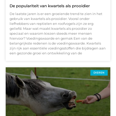
De populariteit van kwartels als prooidier
De laatste jaren is er een groeiende trend te zien in het
gebruik van kwartels als prooidier. Vooral onder
liefhebbers van reptielen en roofvogels zijn ze erg
geliefd. Maar wat maakt kwartels als prooidier zo
speciaal en waarom kiezen steeds meer mensen
hiervoor? Voedingswaarde en gemak Een van de
belangrijkste redenen is de voedingswaarde. Kwartels
zijn rijk aan essentiële voedingsstoffen die bijdragen aan
een gezonde groei en ontwikkeling van de
DIEREN