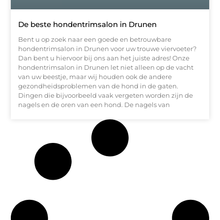
De beste hondentrimsalon in Drunen
Bent u op zoek naar een goede en betrouwbare
hondentrimsalon in Drunen voor uw trouwe viervoeter?
Dan bent u hiervoor bij ons aan het juiste adres! Onze
hondentrimsalon in Drunen let niet alleen op de vacht
van uw beestje, maar wij houden ook de andere
gezondheidsproblemen van de hond in de gaten.
Dingen die bijvoorbeeld vaak vergeten worden zijn de
nagels en de oren van een hond. De nagels van