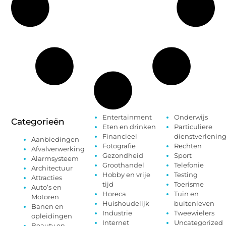
Entertainment
Onderwijs
Categorieën
Eten en drinken
Particuliere
Financieel
dienstverlenin
Aanbiedingen
Fotografie
Rechten
Afvalverwerking
Gezondheid
Sport
Alarmsysteem
Groothandel
Telefonie
Architectuur
Hobby en vrije
Testing
Attracties
tijd
Toerisme
Auto’s en
Horeca
Tuin en
Motoren
Huishoudelijk
buitenleven
Banen en
Industrie
Tweewielers
opleidingen
Internet
Uncategorized
Beauty en