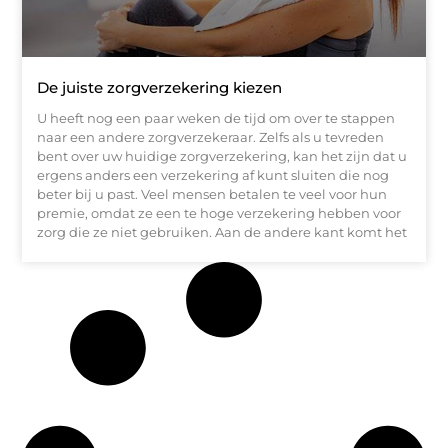
De juiste zorgverzekering kiezen
U heeft nog een paar weken de tijd om over te stappen
naar een andere zorgverzekeraar. Zelfs als u tevreden
bent over uw huidige zorgverzekering, kan het zijn dat u
ergens anders een verzekering af kunt sluiten die nog
beter bij u past. Veel mensen betalen te veel voor hun
premie, omdat ze een te hoge verzekering hebben voor
zorg die ze niet gebruiken. Aan de andere kant komt het