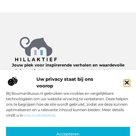
Jouw plek voor inspirerende verhalen en waardevolle
informatie.
Verken een diverse collectie van blogs en
artikelen over het dagelijks leven, van nuttige tips tot
Uw privacy staat bij ons
interessante inzichten, allemaal te vinden op
voorop
Hillaktief.nl.
Bij BoumanBuxus.nl gebruiken we cookies en vergelijkbare
technologieën om uw website-ervaring te verbeteren. Deze helpen
Bericht categorie
ons te begrijpen hoe de site wordt gebruikt, zodat we deze kunnen
optimaliseren en u relevante inhoud kunnen bieden. Meer details
vindt u in
ons cookiebeleid
.
Onze informatie
Accepteren
Inkomsten genereren met jouw website: zo pak je het slim aan