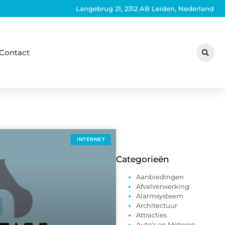
Langebrug 21, 2312 AB Leiden, Nederland
Contact
INTERNET
Categorieën
Aanbiedingen
Afvalverwerking
Alarmsysteem
Architectuur
Attracties
Auto’s en Motoren