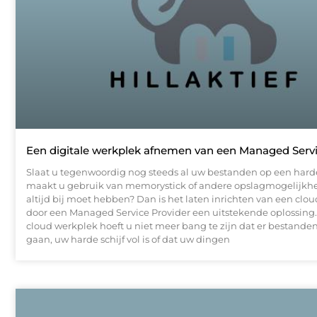
Een digitale werkplek afnemen van een Managed Servi
Slaat u tegenwoordig nog steeds al uw bestanden op een harde
maakt u gebruik van memorystick of andere opslagmogelijkh
altijd bij moet hebben? Dan is het laten inrichten van een clo
door een Managed Service Provider een uitstekende oplossing.
cloud werkplek hoeft u niet meer bang te zijn dat er bestanden
gaan, uw harde schijf vol is of dat uw dingen