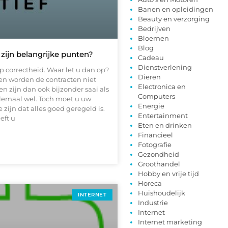
Banen en opleidingen
Beauty en verzorging
Bedrijven
Bloemen
Blog
 zijn belangrijke punten?
Cadeau
Dienstverlening
p correctheid. Waar let u dan op?
Dieren
llen worden de contracten niet
Electronica en
 zijn dan ook bijzonder saai als
Computers
llemaal wel. Toch moet u uw
Energie
 zijn dat alles goed geregeld is.
Entertainment
eft u
Eten en drinken
Financieel
Fotografie
Gezondheid
Groothandel
Hobby en vrije tijd
Horeca
Huishoudelijk
INTERNET
Industrie
Internet
Internet marketing