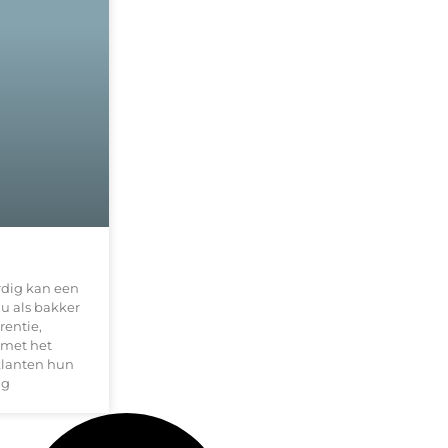
rdig kan een
u als bakker
rentie,
 met het
klanten hun
ng