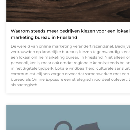
Waarom steeds meer bedrijven kiezen voor een lokaal
marketing bureau in Friesland
De wereld van online marketing verandert razendsnel. Bedrijv
vertrouwden op landelijke bureaus, kiezen tegenwoordig steed
een lokaal online marketing bureau in Friesland. Niet alleen 
persoonlijker is, maar ook omdat regionale kennis steeds belan
in het digitale tijdperk. Lokale vindbaarheid, culturele aanslui
communicatielijnen zorgen ervoor dat samenwerken met een 
bureau als Online Exposure een strategisch voordeel oplevert. 
als strategisch