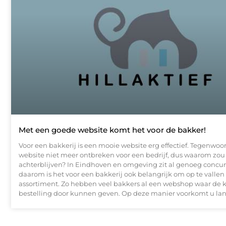
Met een goede website komt het voor de bakker!
Voor een bakkerij is een mooie website erg effectief. Tegenwoo
website niet meer ontbreken voor een bedrijf, dus waarom zou 
achterblijven? In Eindhoven en omgeving zit al genoeg concur
daarom is het voor een bakkerij ook belangrijk om op te vallen
assortiment. Zo hebben veel bakkers al een webshop waar de 
bestelling door kunnen geven. Op deze manier voorkomt u la