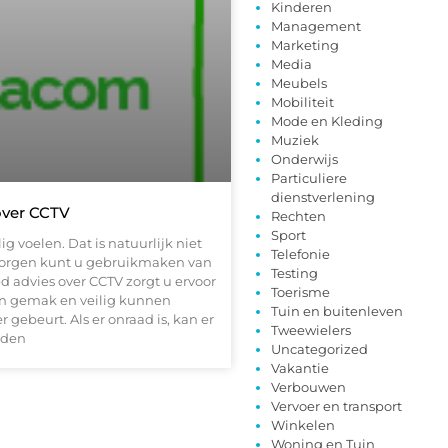
Kinderen
Management
Marketing
Media
Meubels
Mobiliteit
Mode en Kleding
Muziek
Onderwijs
Particuliere
dienstverlening
over CCTV
Rechten
Sport
ig voelen. Dat is natuurlijk niet
Telefonie
rborgen kunt u gebruikmaken van
Testing
 advies over CCTV zorgt u ervoor
Toerisme
un gemak en veilig kunnen
Tuin en buitenleven
r gebeurt. Als er onraad is, kan er
Tweewielers
rden
Uncategorized
Vakantie
Verbouwen
Vervoer en transport
Winkelen
Woning en Tuin