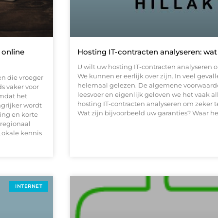
 online
Hosting IT-contracten analyseren: wat
U wilt uw hosting IT-contracten analyseren o
We kunnen er eerlijk over zijn. In veel geva
en die vroeger
helemaal gelezen. De algemene voorwaarden
s vaker voor
leesvoer en eigenlijk geloven we het vaak a
omdat het
hosting IT-contracten analyseren om zeker te
grijker wordt
Wat zijn bijvoorbeeld uw garanties? Waar he
ting en korte
regionaal
Lokale kennis
INTERNET