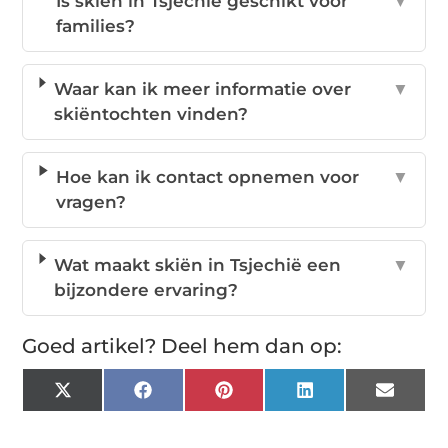
Is skiën in Tsjechië geschikt voor
▼
families?
Waar kan ik meer informatie over
▼
skiëntochten vinden?
Hoe kan ik contact opnemen voor
▼
vragen?
Wat maakt skiën in Tsjechië een
▼
bijzondere ervaring?
Goed artikel? Deel hem dan op:
X
Facebook
Pinterest
LinkedIn
Email
(Twitter)