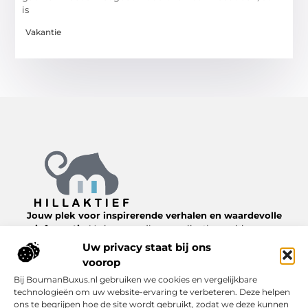
is
Vakantie
Jouw plek voor inspirerende verhalen en waardevolle
informatie.
Verken een diverse collectie van blogs en
artikelen over het dagelijks leven, van nuttige tips tot
Uw privacy staat bij ons
interessante inzichten, allemaal te vinden op
voorop
Hillaktief.nl.
Bij BoumanBuxus.nl gebruiken we cookies en vergelijkbare
technologieën om uw website-ervaring te verbeteren. Deze helpen
Bericht categorie
ons te begrijpen hoe de site wordt gebruikt, zodat we deze kunnen