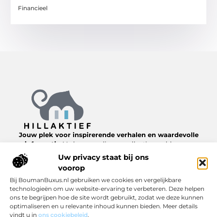
Financieel
Jouw plek voor inspirerende verhalen en waardevolle
informatie.
Verken een diverse collectie van blogs en
artikelen over het dagelijks leven, van nuttige tips tot
Uw privacy staat bij ons
interessante inzichten, allemaal te vinden op
voorop
Hillaktief.nl.
Bij BoumanBuxus.nl gebruiken we cookies en vergelijkbare
technologieën om uw website-ervaring te verbeteren. Deze helpen
Bericht categorie
ons te begrijpen hoe de site wordt gebruikt, zodat we deze kunnen
optimaliseren en u relevante inhoud kunnen bieden. Meer details
vindt u in
ons cookiebeleid
.