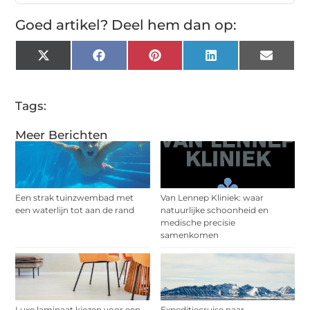
Goed artikel? Deel hem dan op:
X
Facebook
Pinterest
LinkedIn
Email
(Twitter)
Tags:
Meer Berichten
Een strak tuinzwembad met
Van Lennep Kliniek: waar
een waterlijn tot aan de rand
natuurlijke schoonheid en
medische precisie
samenkomen
Luxe laminaat kiezen voor een
Expeditiecruise naar