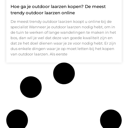
Hoe ga je outdoor laarzen kopen? De meest
trendy outdoor laarzen online
De meest trendy outdoor laarzen koopt u online bij de
specialist Wanneer je outdoor laarzen nodig hebt, om in
de tuin te werken of lange wandelingen te maken in het
bos, dan wil je wel dat deze van goede kwaliteit zijn en
dat ze het doel dienen waar je ze voor nodig hebt. Er zijn
dus enkele dingen waar je op moet letten bij het kopen
van outdoor laarzen. Als eerste