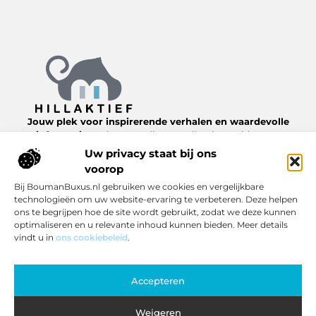
Jouw plek voor inspirerende verhalen en waardevolle
informatie.
Verken een diverse collectie van blogs en
artikelen over het dagelijks leven, van nuttige tips tot
Uw privacy staat bij ons
interessante inzichten, allemaal te vinden op
voorop
Hillaktief.nl.
Bij BoumanBuxus.nl gebruiken we cookies en vergelijkbare
technologieën om uw website-ervaring te verbeteren. Deze helpen
Bericht categorie
ons te begrijpen hoe de site wordt gebruikt, zodat we deze kunnen
optimaliseren en u relevante inhoud kunnen bieden. Meer details
vindt u in
ons cookiebeleid
.
Onze informatie
Accepteren
Inkomsten genereren met jouw website: zo pak je het slim aan
Weigeren