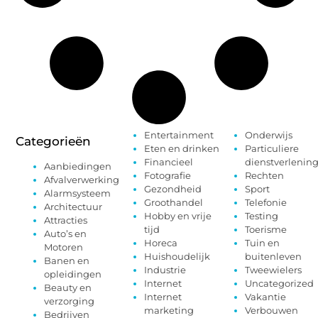
Entertainment
Onderwijs
Categorieën
Eten en drinken
Particuliere
Financieel
dienstverlenin
Aanbiedingen
Fotografie
Rechten
Afvalverwerking
Gezondheid
Sport
Alarmsysteem
Groothandel
Telefonie
Architectuur
Hobby en vrije
Testing
Attracties
tijd
Toerisme
Auto’s en
Horeca
Tuin en
Motoren
Huishoudelijk
buitenleven
Banen en
Industrie
Tweewielers
opleidingen
Internet
Uncategorized
Beauty en
Internet
Vakantie
verzorging
marketing
Verbouwen
Bedrijven