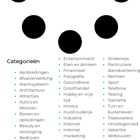
Entertainment
Onderwijs
Categorieën
Eten en drinken
Particuliere
Financieel
dienstverlenin
Aanbiedingen
Fotografie
Rechten
Afvalverwerking
Gezondheid
Sport
Alarmsysteem
Groothandel
Telefonie
Architectuur
Hobby en vrije
Testing
Attracties
tijd
Toerisme
Auto’s en
Horeca
Tuin en
Motoren
Huishoudelijk
buitenleven
Banen en
Industrie
Tweewielers
opleidingen
Internet
Uncategorized
Beauty en
Internet
Vakantie
verzorging
marketing
Verbouwen
Bedrijven