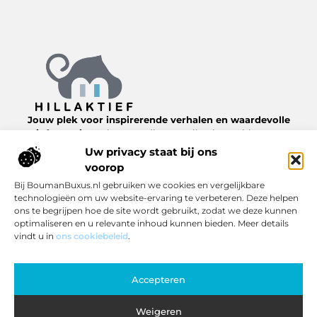
Jouw plek voor inspirerende verhalen en waardevolle
informatie.
Verken een diverse collectie van blogs en
artikelen over het dagelijks leven, van nuttige tips tot
Uw privacy staat bij ons
interessante inzichten, allemaal te vinden op
voorop
Hillaktief.nl.
Bij BoumanBuxus.nl gebruiken we cookies en vergelijkbare
technologieën om uw website-ervaring te verbeteren. Deze helpen
Bericht categorie
ons te begrijpen hoe de site wordt gebruikt, zodat we deze kunnen
optimaliseren en u relevante inhoud kunnen bieden. Meer details
vindt u in
ons cookiebeleid
.
Onze informatie
Accepteren
Inkomsten genereren met jouw website: zo pak je het slim aan
Weigeren