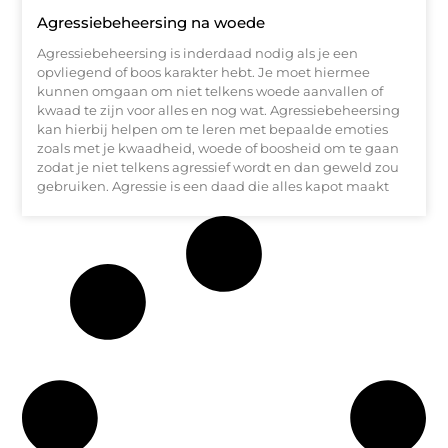
Agressiebeheersing na woede
Agressiebeheersing is inderdaad nodig als je een
opvliegend of boos karakter hebt. Je moet hiermee
kunnen omgaan om niet telkens woede aanvallen of
kwaad te zijn voor alles en nog wat. Agressiebeheersing
kan hierbij helpen om te leren met bepaalde emoties
zoals met je kwaadheid, woede of boosheid om te gaan
zodat je niet telkens agressief wordt en dan geweld zou
gebruiken. Agressie is een daad die alles kapot maakt