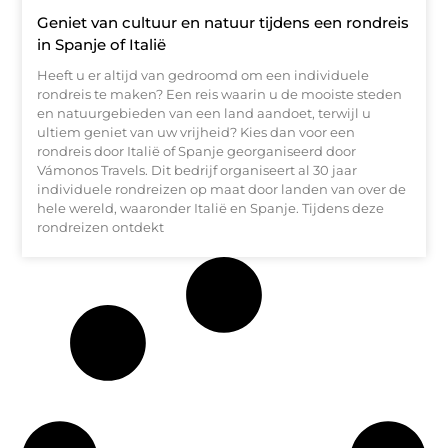
Geniet van cultuur en natuur tijdens een rondreis
in Spanje of Italië
Heeft u er altijd van gedroomd om een individuele
rondreis te maken? Een reis waarin u de mooiste steden
en natuurgebieden van een land aandoet, terwijl u
ultiem geniet van uw vrijheid? Kies dan voor een
rondreis door Italië of Spanje georganiseerd door
Vámonos Travels. Dit bedrijf organiseert al 30 jaar
individuele rondreizen op maat door landen van over de
hele wereld, waaronder Italië en Spanje. Tijdens deze
rondreizen ontdekt