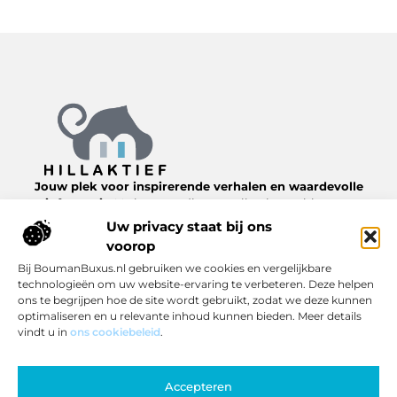
Jouw plek voor inspirerende verhalen en waardevolle
informatie.
Verken een diverse collectie van blogs en
artikelen over het dagelijks leven, van nuttige tips tot
Uw privacy staat bij ons
interessante inzichten, allemaal te vinden op
voorop
Hillaktief.nl.
Bij BoumanBuxus.nl gebruiken we cookies en vergelijkbare
technologieën om uw website-ervaring te verbeteren. Deze helpen
Bericht categorie
ons te begrijpen hoe de site wordt gebruikt, zodat we deze kunnen
optimaliseren en u relevante inhoud kunnen bieden. Meer details
vindt u in
ons cookiebeleid
.
Onze informatie
Accepteren
Inkomsten genereren met jouw website: zo pak je het slim aan