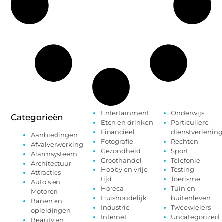
Entertainment
Onderwijs
Categorieën
Eten en drinken
Particuliere
Financieel
dienstverlenin
Aanbiedingen
Fotografie
Rechten
Afvalverwerking
Gezondheid
Sport
Alarmsysteem
Groothandel
Telefonie
Architectuur
Hobby en vrije
Testing
Attracties
tijd
Toerisme
Auto’s en
Horeca
Tuin en
Motoren
Huishoudelijk
buitenleven
Banen en
Industrie
Tweewielers
opleidingen
Internet
Uncategorized
Beauty en